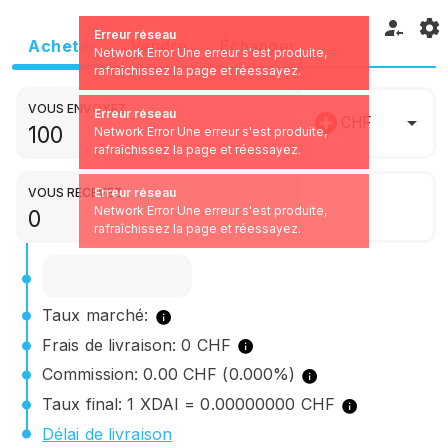
Erreur réseau
Acheter
Vendre
Échanger
Network Error Une erreur s'est produite,
rafraîchissez la page et réessayez.
VOUS ENVOYEZ
Erreur réseau
CHF
Network Error Une erreur s'est produite,
rafraîchissez la page et réessayez.
VOUS RECEVEZ
Erreur réseau
Network Error Une erreur s'est produite,
rafraîchissez la page et réessayez.
Taux marché:
Frais de livraison: 0 CHF
Commission: 0.00 CHF (0.000%)
Taux final: 1 XDAI = 0.00000000 CHF
Délai de livraison